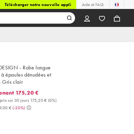
Télécharger notre nouvelle appli
Aide et FAQ
ESIGN - Robe longue
 à épaules dénudées et
- Gris clair
enant 175,20 €
ant 175,20 €. Meilleur prix sur 30 jours 175,20 € (0%). Avant 219
prix sur 30 jours 175,20 €
(
0%
)
9,00 €
(
-20%
)