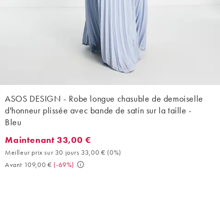
ASOS DESIGN - Robe longue chasuble de demoiselle
d'honneur plissée avec bande de satin sur la taille -
Bleu
Maintenant 33,00 €
Maintenant 33,00 €. Meilleur prix sur 30 jours 33,00 € (0%). Av
Meilleur prix sur 30 jours 33,00 €
(
0%
)
Avant 109,00 €
(
-69%
)