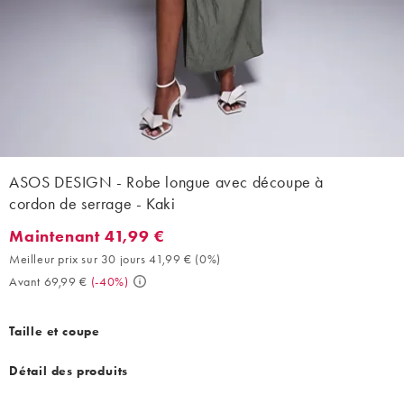
ASOS DESIGN - Robe longue avec découpe à
cordon de serrage - Kaki
Maintenant 41,99 €
Maintenant 41,99 €. Meilleur prix sur 30 jours 41,99 € (0%). Ava
Meilleur prix sur 30 jours 41,99 €
(
0%
)
Avant 69,99 €
(
-40%
)
Taille et coupe
Détail des produits