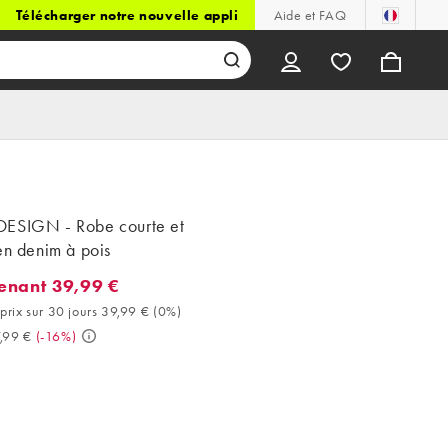
Télécharger notre nouvelle appli
Aide et FAQ
ESIGN - Robe courte et
en denim à pois
enant 39,99 €
ant 39,99 €. Meilleur prix sur 30 jours 39,99 € (0%). Avant 47,99 
prix sur 30 jours 39,99 €
(
0%
)
,99 €
(
-16%
)