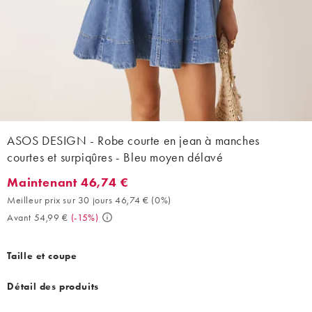
ASOS DESIGN - Robe courte en jean à manches
courtes et surpiqûres - Bleu moyen délavé
Maintenant 46,74 €
Maintenant 46,74 €. Meilleur prix sur 30 jours 46,74 € (0%). Ava
Meilleur prix sur 30 jours 46,74 €
(
0%
)
Avant 54,99 €
(
-15%
)
Taille et coupe
Détail des produits