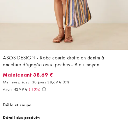
ASOS DESIGN - Robe courte droite en denim à
encolure dégagée avec poches - Bleu moyen
Maintenant 38,69 €
Maintenant 38,69 €. Meilleur prix sur 30 jours 38,69 € (0%). Av
Meilleur prix sur 30 jours 38,69 €
(
0%
)
Avant 42,99 €
(
-10%
)
Taille et coupe
Détail des produits