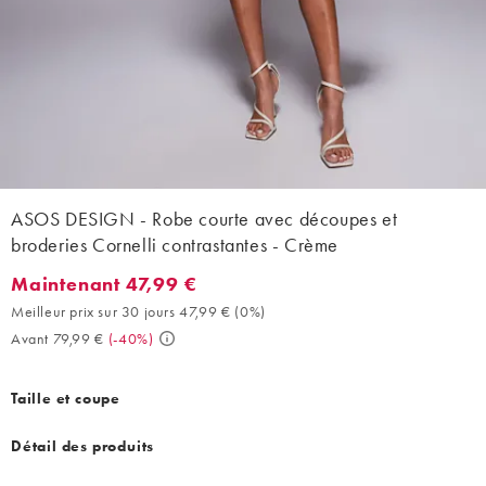
ASOS DESIGN - Robe courte avec découpes et
broderies Cornelli contrastantes - Crème
Maintenant 47,99 €
Maintenant 47,99 €. Meilleur prix sur 30 jours 47,99 € (0%). Ava
Meilleur prix sur 30 jours 47,99 €
(
0%
)
Avant 79,99 €
(
-40%
)
Taille et coupe
Détail des produits