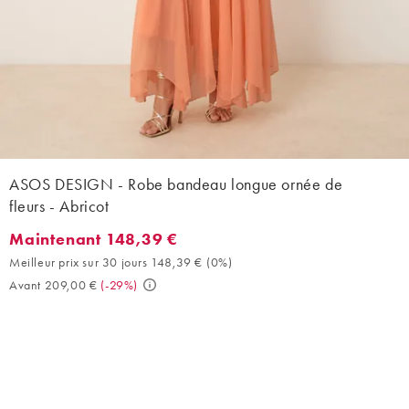
ASOS DESIGN - Robe bandeau longue ornée de
fleurs - Abricot
Maintenant 148,39 €
Maintenant 148,39 €. Meilleur prix sur 30 jours 148,39 € (0%). 
Meilleur prix sur 30 jours 148,39 €
(
0%
)
Avant 209,00 €
(
-29%
)