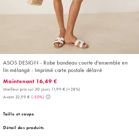
ASOS DESIGN - Robe bandeau courte d'ensemble en
lin mélangé - Imprimé carte postale délavé
Maintenant 16,49 €
Maintenant 16,49 €. Meilleur prix sur 30 jours 11,99 € (+38%). 
Meilleur prix sur 30 jours 11,99 €
(
+38%
)
Avant 32,99 €
(
-50%
)
Taille et coupe
Détail des produits