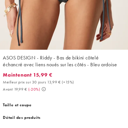
ASOS DESIGN - Riddy - Bas de bikini côtelé
échancré avec liens noués sur les côtés - Bleu ardoise
Maintenant 15,99 €
Maintenant 15,99 €. Meilleur prix sur 30 jours 13,99 € (+15%). A
Meilleur prix sur 30 jours 13,99 €
(
+15%
)
Avant 19,99 €
(
-20%
)
Taille et coupe
Détail des produits