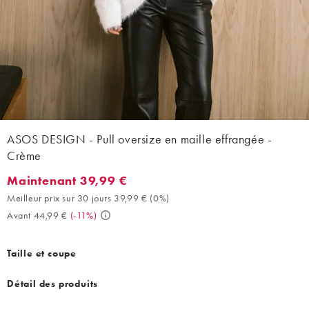
ASOS DESIGN - Pull oversize en maille effrangée -
Crème
Maintenant 39,99 €
Maintenant 39,99 €. Meilleur prix sur 30 jours 39,99 € (0%). Ava
Meilleur prix sur 30 jours 39,99 €
(
0%
)
Avant 44,99 €
(
-11%
)
Taille et coupe
Détail des produits