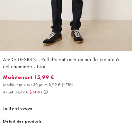
ASOS DESIGN - Pull décontracté en maille piquée à
col cheminée - Noir
Maintenant 15,99 €
Maintenant 15,99 €. Meilleur prix sur 30 jours 8,99 € (+78%). A
Meilleur prix sur 30 jours 8,99 €
(
+78%
)
Avant 39,99 €
(
-60%
)
Taille et coupe
Détail des produits