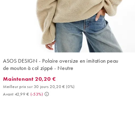
ASOS DESIGN - Polaire oversize en imitation peau
de mouton à col zippé - Neutre
Maintenant 20,20 €
Maintenant 20,20 €. Meilleur prix sur 30 jours 20,20 € (0%). Av
Meilleur prix sur 30 jours 20,20 €
(
0%
)
Avant 42,99 €
(
-53%
)