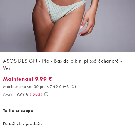
ASOS DESIGN - Pia - Bas de bikini plissé échancré -
Vert
Maintenant 9,99 €
Maintenant 9,99 €. Meilleur prix sur 30 jours 7,49 € (+34%). Ava
Meilleur prix sur 30 jours 7,49 €
(
+34%
)
Avant 19,99 €
(
-50%
)
Taille et coupe
Détail des produits