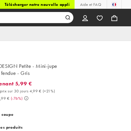
Télécharger notre nouvelle appli
Aide et FAQ
ESIGN Petite - Mini-jupe
 fendue - Gris
enant 5,99 €
ant 5,99 €. Meilleur prix sur 30 jours 4,99 € (+21%). Avant 24,99 
prix sur 30 jours 4,99 €
(
+21%
)
,99 €
(
-76%
)
t coupe
des produits