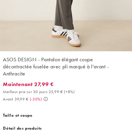
ASOS DESIGN - Pantalon élégant coupe
décontractée fuselée avec pli marqué à l'avant -
Anthracite
Maintenant 27,99 €
Maintenant 27,99 €. Meilleur prix sur 30 jours 25,99 € (+8%). A
Meilleur prix sur 30 jours 25,99 €
(
+8%
)
Avant 39,99 €
(
-30%
)
Taille et coupe
Détail des produits