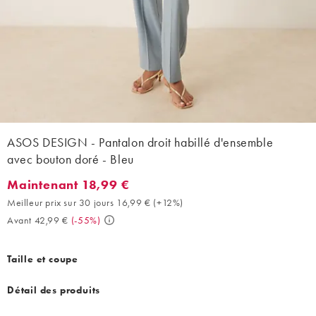
ASOS DESIGN - Pantalon droit habillé d'ensemble
avec bouton doré - Bleu
Maintenant 18,99 €
Maintenant 18,99 €. Meilleur prix sur 30 jours 16,99 € (+12%). 
Meilleur prix sur 30 jours 16,99 €
(
+12%
)
Avant 42,99 €
(
-55%
)
Taille et coupe
Détail des produits