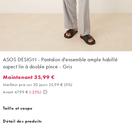
ASOS DESIGN - Pantalon d'ensemble ample habillé
aspect lin à double pince - Gris
Maintenant 35,99 €
Maintenant 35,99 €. Meilleur prix sur 30 jours 35,99 € (0%). Ava
Meilleur prix sur 30 jours 35,99 €
(
0%
)
Avant 47,99 €
(
-25%
)
Taille et coupe
Détail des produits