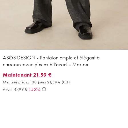
ASOS DESIGN - Pantalon ample et élégant à
carreaux avec pinces à l'avant - Marron
Maintenant 21,59 €
Maintenant 21,59 €. Meilleur prix sur 30 jours 21,59 € (0%). Ava
Meilleur prix sur 30 jours 21,59 €
(
0%
)
Avant 47,99 €
(
-55%
)