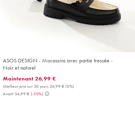
ASOS DESIGN - Mocassins avec partie tressée -
Noir et naturel
Maintenant 26,99 €
Maintenant 26,99 €. Meilleur prix sur 30 jours 26,99 € (0%). Av
Meilleur prix sur 30 jours 26,99 €
(
0%
)
Avant 54,99 €
(
-50%
)