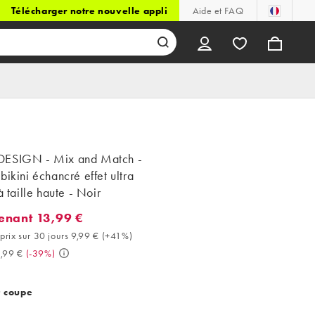
Télécharger notre nouvelle appli
Aide et FAQ
ESIGN - Mix and Match -
bikini échancré effet ultra
 à taille haute - Noir
enant 13,99 €
ant 13,99 €. Meilleur prix sur 30 jours 9,99 € (+41%). Avant 22,99
prix sur 30 jours 9,99 €
(
+41%
)
,99 €
(
-39%
)
t coupe