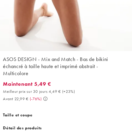
ASOS DESIGN - Mix and Match - Bas de bikini
échancré à taille haute et imprimé abstrait -
Multicolore
Maintenant 5,49 €
Maintenant 5,49 €. Meilleur prix sur 30 jours 4,49 € (+23%). Av
Meilleur prix sur 30 jours 4,49 €
(
+23%
)
Avant 22,99 €
(
-76%
)
Taille et coupe
Détail des produits