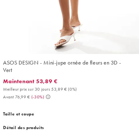
ASOS DESIGN - Mini-jupe ornée de fleurs en 3D -
Vert
Maintenant 53,89 €
Maintenant 53,89 €. Meilleur prix sur 30 jours 53,89 € (0%). Av
Meilleur prix sur 30 jours 53,89 €
(
0%
)
Avant 76,99 €
(
-30%
)
Taille et coupe
Détail des produits