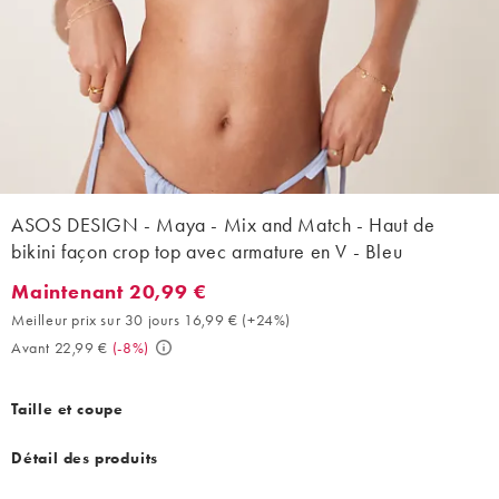
ASOS DESIGN - Maya - Mix and Match - Haut de
bikini façon crop top avec armature en V - Bleu
Maintenant 20,99 €
Maintenant 20,99 €. Meilleur prix sur 30 jours 16,99 € (+24%). 
Meilleur prix sur 30 jours 16,99 €
(
+24%
)
Avant 22,99 €
(
-8%
)
Taille et coupe
Détail des produits