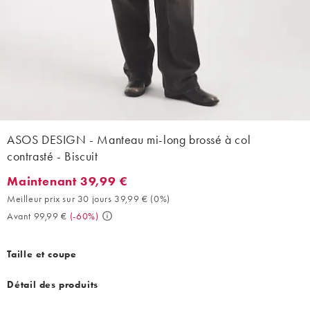
ASOS DESIGN - Manteau mi-long brossé à col
contrasté - Biscuit
Maintenant 39,99 €
Maintenant 39,99 €. Meilleur prix sur 30 jours 39,99 € (0%). Av
Meilleur prix sur 30 jours 39,99 €
(
0%
)
Avant 99,99 €
(
-60%
)
Taille et coupe
Détail des produits