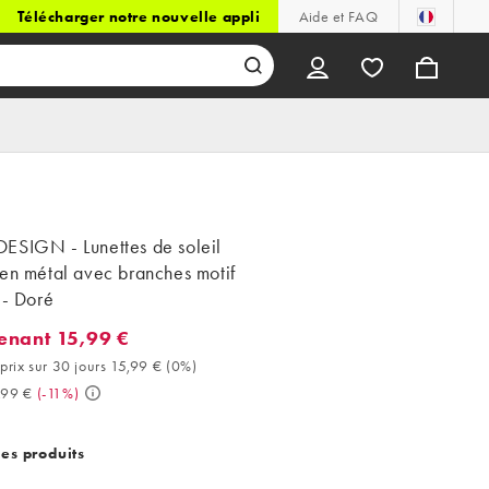
Télécharger notre nouvelle appli
Aide et FAQ
ESIGN - Lunettes de soleil
en métal avec branches motif
 - Doré
enant 15,99 €
nt 15,99 €. Meilleur prix sur 30 jours 15,99 € (0%). Avant 17,99 €
prix sur 30 jours 15,99 €
(
0%
)
,99 €
(
-11%
)
des produits