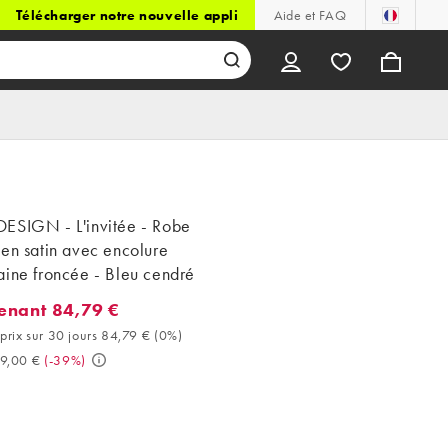
Télécharger notre nouvelle appli
Aide et FAQ
ESIGN - L'invitée - Robe
en satin avec encolure
aine froncée - Bleu cendré
enant 84,79 €
ant 84,79 €. Meilleur prix sur 30 jours 84,79 € (0%). Avant 139,0
prix sur 30 jours 84,79 €
(
0%
)
9,00 €
(
-39%
)