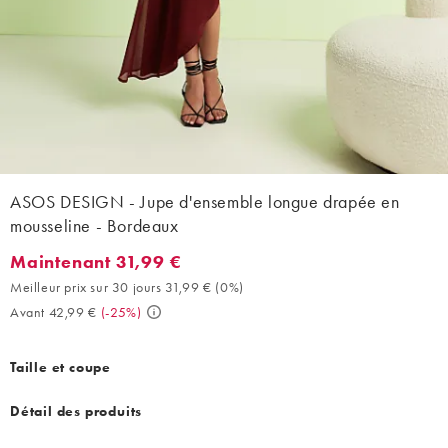
ASOS DESIGN - Jupe d'ensemble longue drapée en
mousseline - Bordeaux
Maintenant 31,99 €
Maintenant 31,99 €. Meilleur prix sur 30 jours 31,99 € (0%). Ava
Meilleur prix sur 30 jours 31,99 €
(
0%
)
Avant 42,99 €
(
-25%
)
Taille et coupe
Détail des produits