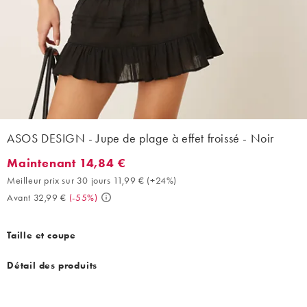
ASOS DESIGN - Jupe de plage à effet froissé - Noir
Maintenant 14,84 €
Maintenant 14,84 €. Meilleur prix sur 30 jours 11,99 € (+24%). A
Meilleur prix sur 30 jours 11,99 €
(
+24%
)
Avant 32,99 €
(
-55%
)
Taille et coupe
Détail des produits