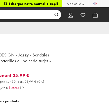
Télécharger notre nouvelle appli
Aide et FAQ
ESIGN - Jazzy - Sandales
spadrilles au point de surjet -
enant 25,99 €
ant 25,99 €. Meilleur prix sur 30 jours 25,99 € (0%). Avant 34,99 
prix sur 30 jours 25,99 €
(
0%
)
,99 €
(
-25%
)
des produits