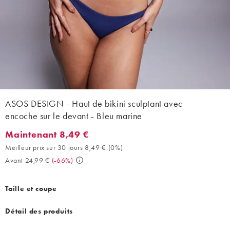
ASOS DESIGN - Haut de bikini sculptant avec
encoche sur le devant - Bleu marine
Maintenant 8,49 €
Maintenant 8,49 €. Meilleur prix sur 30 jours 8,49 € (0%). Avant
Meilleur prix sur 30 jours 8,49 €
(
0%
)
Avant 24,99 €
(
-66%
)
Taille et coupe
Détail des produits