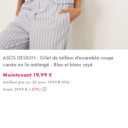
ASOS DESIGN - Gilet de tailleur d'ensemble coupe
carrée en lin mélangé - Bleu et blanc rayé
Maintenant 19,99 €
Maintenant 19,99 €. Meilleur prix sur 30 jours 19,99 € (0%). Ava
Meilleur prix sur 30 jours 19,99 €
(
0%
)
Avant 39,99 €
(
-50%
)