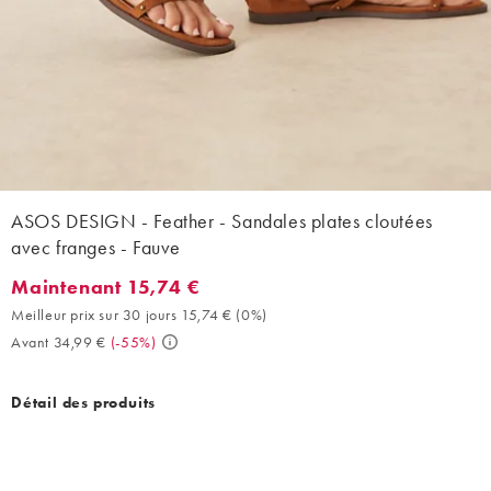
ASOS DESIGN - Feather - Sandales plates cloutées
avec franges - Fauve
Maintenant 15,74 €
Maintenant 15,74 €. Meilleur prix sur 30 jours 15,74 € (0%). Ava
Meilleur prix sur 30 jours 15,74 €
(
0%
)
Avant 34,99 €
(
-55%
)
Détail des produits