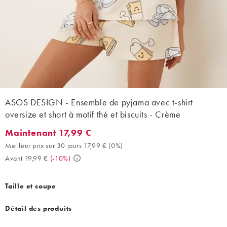
ASOS DESIGN - Ensemble de pyjama avec t-shirt
oversize et short à motif thé et biscuits - Crème
Maintenant 17,99 €
Maintenant 17,99 €. Meilleur prix sur 30 jours 17,99 € (0%). Ava
Meilleur prix sur 30 jours 17,99 €
(
0%
)
Avant 19,99 €
(
-10%
)
Taille et coupe
Détail des produits