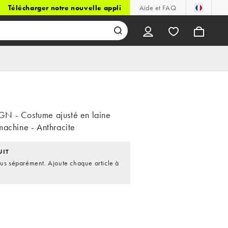
Télécharger notre nouvelle appli
Aide et FAQ
N - Costume ajusté en laine
machine - Anthracite
UIT
dus séparément. Ajoute chaque article à