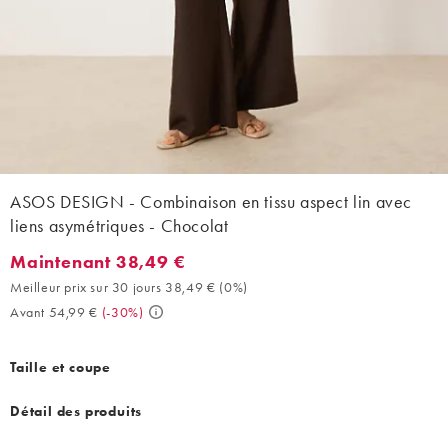
ASOS DESIGN - Combinaison en tissu aspect lin avec
liens asymétriques - Chocolat
Maintenant 38,49 €
Maintenant 38,49 €. Meilleur prix sur 30 jours 38,49 € (0%). Av
Meilleur prix sur 30 jours 38,49 €
(
0%
)
Avant 54,99 €
(
-30%
)
Taille et coupe
Détail des produits