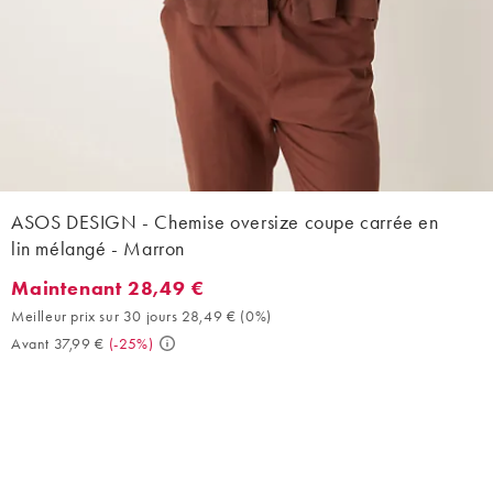
ASOS DESIGN - Chemise oversize coupe carrée en
lin mélangé - Marron
Maintenant 28,49 €
Maintenant 28,49 €. Meilleur prix sur 30 jours 28,49 € (0%). Ava
Meilleur prix sur 30 jours 28,49 €
(
0%
)
Avant 37,99 €
(
-25%
)