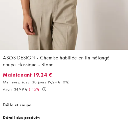
ASOS DESIGN - Chemise habillée en lin mélangé
coupe classique - Blanc
Maintenant 19,24 €
Maintenant 19,24 €. Meilleur prix sur 30 jours 19,24 € (0%). Ava
Meilleur prix sur 30 jours 19,24 €
(
0%
)
Avant 34,99 €
(
-45%
)
Taille et coupe
Détail des produits