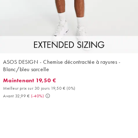
ASOS DESIGN - Chemise décontractée à rayures -
Blanc/bleu sarcelle
Maintenant 19,50 €
Maintenant 19,50 €. Meilleur prix sur 30 jours 19,50 € (0%). Ava
Meilleur prix sur 30 jours 19,50 €
(
0%
)
Avant 32,99 €
(
-40%
)