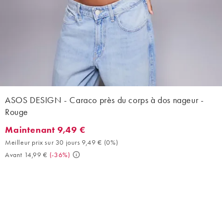
ASOS DESIGN - Caraco près du corps à dos nageur -
Rouge
Maintenant 9,49 €
Maintenant 9,49 €. Meilleur prix sur 30 jours 9,49 € (0%). Avant
Meilleur prix sur 30 jours 9,49 €
(
0%
)
Avant 14,99 €
(
-36%
)