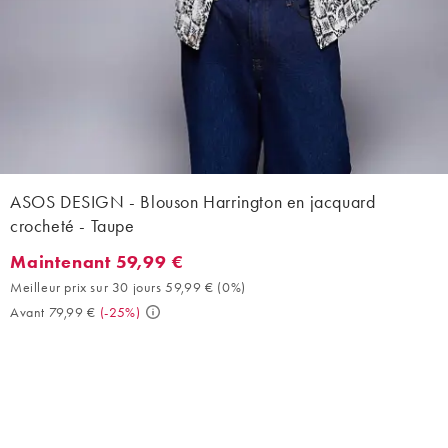
ASOS DESIGN - Blouson Harrington en jacquard
crocheté - Taupe
Maintenant 59,99 €
Maintenant 59,99 €. Meilleur prix sur 30 jours 59,99 € (0%). Ava
Meilleur prix sur 30 jours 59,99 €
(
0%
)
Avant 79,99 €
(
-25%
)