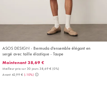
ASOS DESIGN - Bermuda d'ensemble élégant en
sergé avec taille élastique - Taupe
Maintenant 38,69 €
Maintenant 38,69 €. Meilleur prix sur 30 jours 38,69 € (0%). Av
Meilleur prix sur 30 jours 38,69 €
(
0%
)
Avant 42,99 €
(
-10%
)