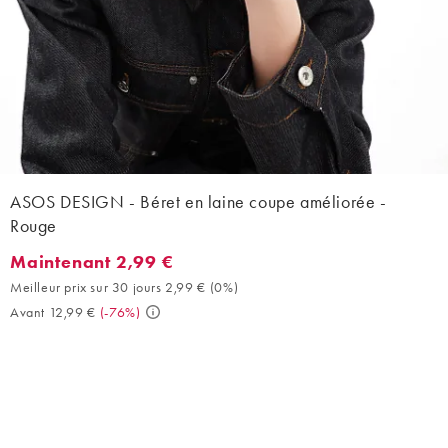
ASOS DESIGN - Béret en laine coupe améliorée -
Rouge
Maintenant 2,99 €
Maintenant 2,99 €. Meilleur prix sur 30 jours 2,99 € (0%). Avant
Meilleur prix sur 30 jours 2,99 €
(
0%
)
Avant 12,99 €
(
-76%
)