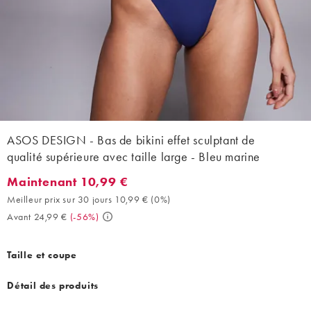
ASOS DESIGN - Bas de bikini effet sculptant de
qualité supérieure avec taille large - Bleu marine
Maintenant 10,99 €
Maintenant 10,99 €. Meilleur prix sur 30 jours 10,99 € (0%). Av
Meilleur prix sur 30 jours 10,99 €
(
0%
)
Avant 24,99 €
(
-56%
)
Taille et coupe
Détail des produits