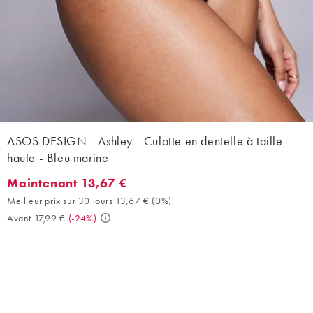
ASOS DESIGN - Ashley - Culotte en dentelle à taille
haute - Bleu marine
Maintenant 13,67 €
Maintenant 13,67 €. Meilleur prix sur 30 jours 13,67 € (0%). Ava
Meilleur prix sur 30 jours 13,67 €
(
0%
)
Avant 17,99 €
(
-24%
)