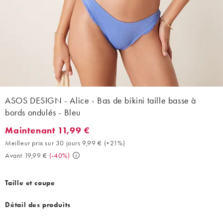
ASOS DESIGN - Alice - Bas de bikini taille basse à
bords ondulés - Bleu
Maintenant 11,99 €
Maintenant 11,99 €. Meilleur prix sur 30 jours 9,99 € (+21%). Av
Meilleur prix sur 30 jours 9,99 €
(
+21%
)
Avant 19,99 €
(
-40%
)
Taille et coupe
Détail des produits