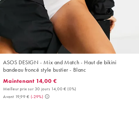
ASOS DESIGN - Mix and Match - Haut de bikini
bandeau froncé style bustier - Blanc
Maintenant 14,00 €
Maintenant 14,00 €. Meilleur prix sur 30 jours 14,00 € (0%). Ava
Meilleur prix sur 30 jours 14,00 €
(
0%
)
Avant 19,99 €
(
-29%
)