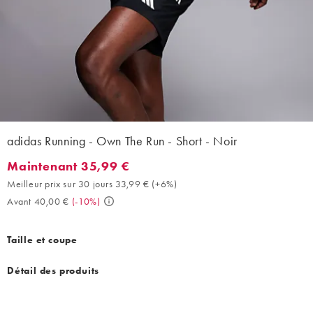
adidas Running - Own The Run - Short - Noir
Maintenant 35,99 €
Maintenant 35,99 €. Meilleur prix sur 30 jours 33,99 € (+6%). A
Meilleur prix sur 30 jours 33,99 €
(
+6%
)
Avant 40,00 €
(
-10%
)
Taille et coupe
Détail des produits