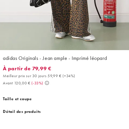
adidas Originals - Jean ample - Imprimé léopard
À partir de 79,99 €
À partir de 79,99 €. Meilleur prix sur 30 jours 59,99 € (+34%). 
Meilleur prix sur 30 jours 59,99 €
(
+34%
)
Avant 120,00 €
(
-33%
)
Taille et coupe
Détail des produits