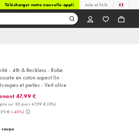
Télécharger notre nouvelle appli
Aide et FAQ
vité - 4th & Reckless - Robe
 courte en coton aspect lin
coupes et perles - Vert olive
enant 47,99 €
ant 47,99 €. Meilleur prix sur 30 jours 47,99 € (0%). Avant 79,99 
prix sur 30 jours 47,99 €
(
0%
)
,99 €
(
-40%
)
t coupe